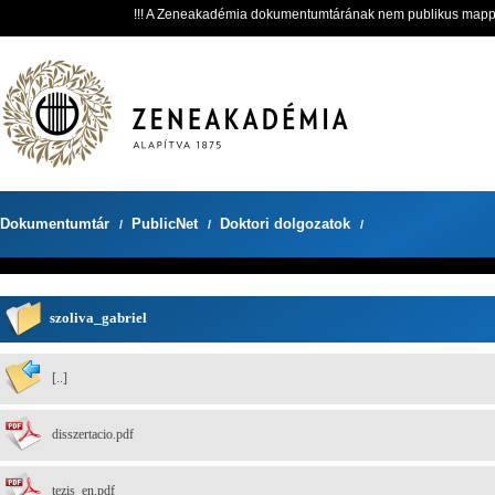
!!! A Zeneakadémia dokumentumtárának nem publikus mappáit 
Dokumentumtár
PublicNet
Doktori dolgozatok
/
/
/
szoliva_gabriel
[..]
disszertacio.pdf
tezis_en.pdf