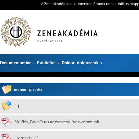
!!! A Zeneakadémia dokumentumtárának nem publikus mappáit 
Dokumentumtár
PublicNet
Doktori dolgozatok
/
/
/
molnar_piroska
[..]
Melléklet_Pablo Casals magyarországi hangversenyei.pdf
disszertacio.pdf