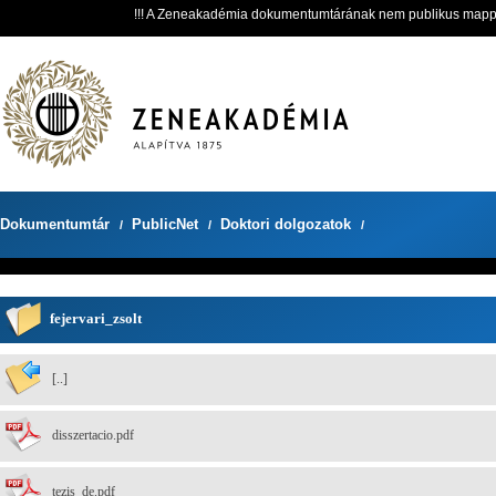
!!! A Zeneakadémia dokumentumtárának nem publikus mappáit 
Dokumentumtár
PublicNet
Doktori dolgozatok
/
/
/
fejervari_zsolt
[..]
disszertacio.pdf
tezis_de.pdf